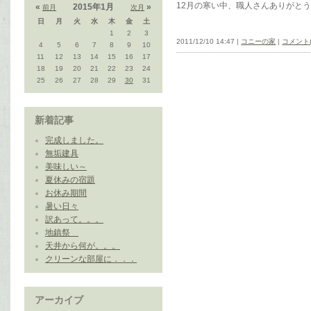
12月の寒い中、職人さんありがと
«
2015年1月
»
前月
次月
日
月
火
水
木
金
土
1
2
3
2011/12/10 14:47 |
コニーの家
|
コメント(
4
5
6
7
8
9
10
11
12
13
14
15
16
17
18
19
20
21
22
23
24
25
26
27
28
29
30
31
新着記事
完成しました。
無垢建具
美味しい～
夏休みの宿題
お休み期間
暑い日々
訳あって。。。
地鎮祭
天井から何が。。。
クリーンな部屋に．．．
アーカイブ