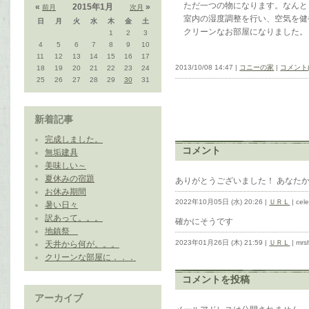
ただ一つの物になります。なんと
«
2015年1月
»
前月
次月
室内の湿度調整を行い、空気を健
日
月
火
水
木
金
土
クリーンなお部屋になりました。
1
2
3
4
5
6
7
8
9
10
11
12
13
14
15
16
17
2013/10/08 14:47 |
コニーの家
|
コメント(
18
19
20
21
22
23
24
25
26
27
28
29
30
31
新着記事
完成しました。
コメント
無垢建具
美味しい～
夏休みの宿題
ありがとうございました！ あなた
お休み期間
2022年10月05日 (水) 20:26 |
ＵＲＬ
| cel
暑い日々
訳あって。。。
確かにそうです
地鎮祭
2023年01月26日 (木) 21:59 |
ＵＲＬ
| mrs
天井から何が。。。
クリーンな部屋に．．．
コメントを投稿
アーカイブ