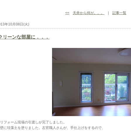
<<
天井から何が。。。
|
記事一覧
013年10月08日(火)
クリーンな部屋に．．．
リフォーム現場の引渡しが完了しました。
壁に珪藻土を塗りました。左官職人さんが、手仕上げをするので、