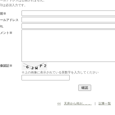
メールアドレスは公開されません。
※印は必須入力です。
名前※
メールアドレス
RL
コメント※
画像認証※
※上の画像に表示されている英数字を入力してください
<<
天井から何が。。。
|
記事一覧