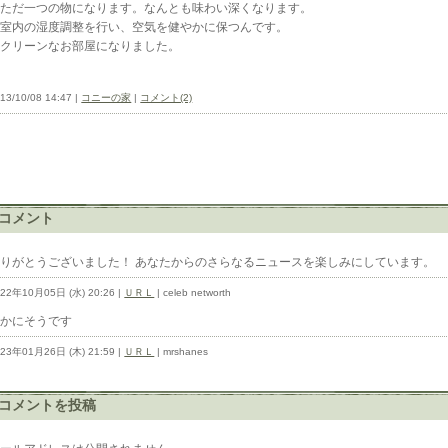
ただ一つの物になります。なんとも味わい深くなります。
室内の湿度調整を行い、空気を健やかに保つんです。
クリーンなお部屋になりました。
13/10/08 14:47 |
コニーの家
|
コメント(2)
コメント
ありがとうございました！ あなたからのさらなるニュースを楽しみにしています。
022年10月05日 (水) 20:26 |
ＵＲＬ
| celeb networth
確かにそうです
023年01月26日 (木) 21:59 |
ＵＲＬ
| mrshanes
コメントを投稿