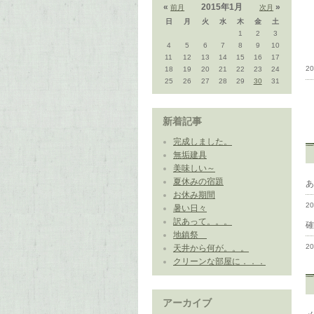
«
2015年1月
»
前月
次月
日
月
火
水
木
金
土
1
2
3
4
5
6
7
8
9
10
11
12
13
14
15
16
17
20
18
19
20
21
22
23
24
25
26
27
28
29
30
31
新着記事
完成しました。
無垢建具
美味しい～
夏休みの宿題
お休み期間
2
暑い日々
訳あって。。。
地鎮祭
2
天井から何が。。。
クリーンな部屋に．．．
アーカイブ