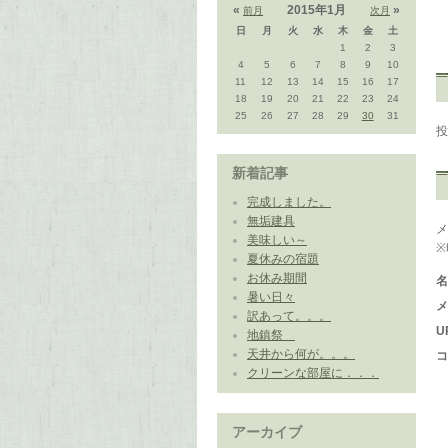
«
2015年1月
»
前月
次月
日
月
火
水
木
金
土
1
2
3
4
5
6
7
8
9
10
11
12
13
14
15
16
17
18
19
20
21
22
23
24
25
26
27
28
29
30
31
新着記事
完成しました。
無垢建具
美味しい～
夏休みの宿題
お休み期間
暑い日々
訳あって。。。
U
地鎮祭
天井から何が。。。
クリーンな部屋に．．．
アーカイブ