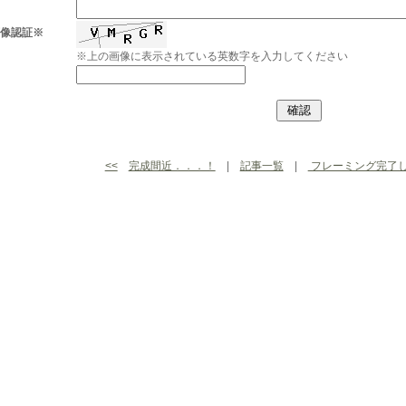
画像認証※
※上の画像に表示されている英数字を入力してください
<<
完成間近．．．！
|
記事一覧
|
フレーミング完了