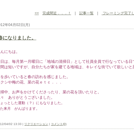
<<
完成間近．．．！
|
記事一覧
|
フレーミング完了
012年04月02日(月)
春になりました。
こんにちは。
今日は、毎月第一月曜日に「地域の清掃日」として社員全員で行なっている日
時間は短いですが、自分たちが家を建てる地域は、キレイな街でいて欲しいと
街を歩いていると春の訪れを感じました。
ツクシや梅の花、菜の花ｅｔｃ．．．
清掃中、お声をかけてくださったり、菜の花を頂いたりと。
色々 ありがとうございました。
ちょっとした運動（？）にもなりました。
また来月 がんばります。
12/04/02 13:33 |
リクリエーション
|
コメント(0)