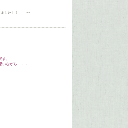
しました！！
|
>>
です。
思いながら．．．