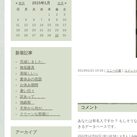
«
2015年1月
»
前月
次月
日
月
火
水
木
金
土
1
2
3
4
5
6
7
8
9
10
11
12
13
14
15
16
17
18
19
20
21
22
23
24
25
26
27
28
29
30
31
新着記事
完成しました。
無垢建具
2013/01/21 15:33 |
コニーの家
|
コメント(
美味しい～
夏休みの宿題
お休み期間
暑い日々
訳あって。。。
地鎮祭
コメント
天井から何が。。。
クリーンな部屋に．．．
あなたは有名人ですか？ もしそう
きるデータベースです。
アーカイブ
2022年12月02日 (金) 18:58 |
ＵＲＬ
| Juli