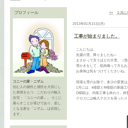
プロフィール
<<
２月に
2013年01月21日(月)
工事が始まりました。
こんにちは。
先週の雪、降りましたね～
まさかって言うほどの大雪。（雪
雪かきをして、筋肉痛って方もお
お身体は気をつけてくださいね。
コニーの家・ニザム
現場も雪のお陰で、多少の変更は
住む人の個性と感性を大切にし
1月には、k様邸とM様邸の新築工
た表情をもつ、こだわりの輸入
O様邸は、内装工事も終わり、終
住宅・「コニーの家」。 そこに
クロスには輸入クロスを張ったり
暮らすことが喜びであり、楽し
くなる家を「ニザム」は目指し
ます。