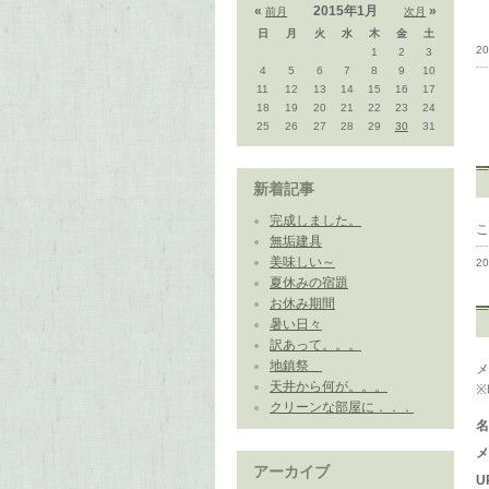
«
2015年1月
»
前月
次月
日
月
火
水
木
金
土
20
1
2
3
4
5
6
7
8
9
10
11
12
13
14
15
16
17
18
19
20
21
22
23
24
25
26
27
28
29
30
31
新着記事
完成しました。
無垢建具
美味しい～
2
夏休みの宿題
お休み期間
暑い日々
訳あって。。。
地鎮祭
天井から何が。。。
クリーンな部屋に．．．
アーカイブ
U