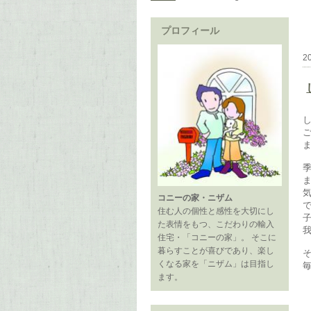
プロフィール
2
コニーの家・ニザム
住む人の個性と感性を大切にし
た表情をもつ、こだわりの輸入
住宅・「コニーの家」。 そこに
暮らすことが喜びであり、楽し
くなる家を「ニザム」は目指し
毎
ます。