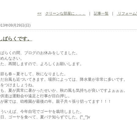
<<
クリーンな部屋に．．．
|
記事一覧
|
リフォーム
013年09月29日(日)
しばらくです。
しばらくの間、ブログのお休みをしてました。
ごめんなさい。
また、再開しますので、よろしくお願いします。
季節も春～夏そして、秋になりました。
まだ台風も近づいてきます。場所によっては、降水量が非常に多いです。
気をつけましょうね。
でも、夏が異常に暑かったせいか、秋の風も気持ちが良いですよぉぉぉ。
子供達は運動会や遠足と行事が目白押し。
我が家では、幼稚園が最後の年。親子共々張り切ってます！！！
そういえば、今年自宅でゴーヤを栽培しました。
日、ゴーヤを食べて、夏バテ知らずでした。(^_^)v