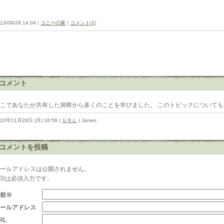
13/09/29 14:04 |
コニーの家
|
コメント(1)
コメント
ここであなたが共有した洞察から多くのことを学びました。 このトピックについて
022年11月28日 (月) 16:58 |
ＵＲＬ
| James
コメントを投稿
メールアドレスは公開されません。
※印は必須入力です。
名前※
メールアドレス
RL