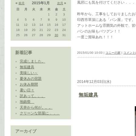
風邪にも気を付けてください．．．
«
2015年1月
»
前月
次月
日
月
火
水
木
金
土
昨年から、工事をしておりましたお
1
2
3
印西市草深にある「パン屋」です。
4
5
6
7
8
9
10
11
12
13
14
15
16
17
アットホームな雰囲気の外観で、皆
18
19
20
21
22
23
24
パンのお味もバツグン！！
25
26
27
28
29
30
31
一度ご賞味あれ！！！
新着記事
2015/01/30 10:03 |
コニーの家
|
コメント(
完成しました。
無垢建具
美味しい～
夏休みの宿題
2014年12月03日(水)
お休み期間
暑い日々
無垢建具
訳あって。。。
地鎮祭
天井から何が。。。
クリーンな部屋に．．．
アーカイブ