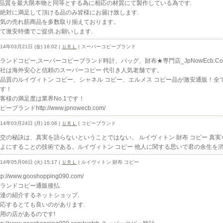
 品質を最大限本物と同等とする為に相応の材質にて製作している為です.
 絶対に満足して頂ける品のみ皆様にお届け致します.
人気の売れ筋商品を多数取り揃えております。
て激安特価でご提供.お願いします.
014年03月21日 (金) 16:02 |
ＵＲＬ
| スーパーコピーブランド
ランドコピー,スーパーコピーブランド時計、バッグ、財布★専門店_JpNowEcb.Co
弊社は海外安心と信頼のスーパーコピー 代引き人気老舗です。
品質のルイヴィトン コピー、シャネル コピー、エルメス コピー品が激安通販！全
ます！
客様の満足度は業界No.1です！
ピーブランドhttp://www.jpnowecb.com/
014年03月24日 (月) 16:06 |
ＵＲＬ
| コピーブランド
交の秘訣は、真実を語らないということではない。 ルイヴィトン 財布 コピー 真
よにすることの技術である。ルイヴィトン コピー 他人に関する思いで君の余生を消耗してしまうな
014年05月06日 (火) 15:17 |
ＵＲＬ
| ルイヴィトン 財布 コピー
ttp://www.gooshopping090.com/
ブランドコピー通販後払
達の紹介するネットショップ.
応するとても良いのがあります.
用の店があるのです!