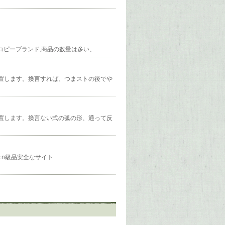
ド激安,楽天コピーブランド,商品の数量は多い、
置します。換言すれば、つまストの後でや
置します。換言ない式の弧の形、通って反
送代引きn級品安全なサイト