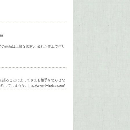
m
ての商品は上質な素材と 優れた作工で作り
実を語ることによってさえも相手を怒らせな
。http://www.lvhotss.com/