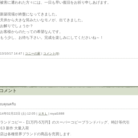
被害に遭われた方々には、一日も早い復旧をお祈り申しあげます。
新築現場が終盤になってきました。
天井から大きな筒みたいなモノが、出てきました。
お解りでしょうか？
お客様からのたっての希望なんです。
もう少し、お待ち下さい。完成を楽しみにしてくださいね～！
13/10/17 14:47 |
コニーの家
|
コメント(9)
コメント
อบคุณครับ
014年02月22日 (土) 12:05 |
ＵＲＬ
| royal1688
ランドコピー -【1万円-5万円】のスーパーコピーブランドバッグ、時計等代引
013 新作 大量入荷
店は各種世界ブランドの商品を売買します.