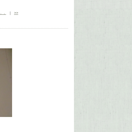
．．
|
>>