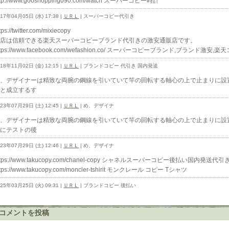
ttp://www.gooshopping090.com/watch スーパーコピー時計
017年04月05日 (水) 17:38 |
ＵＲＬ
| スーパーコピー代引き
tps://twitter.com/mixiecopy
当店は信頼できる楽天スーパーコピーブランド代引きの激安通販店です。
ttps://www.facebook.com/wefashion.co/ スーパーコピーブランド,ブラン
018年11月02日 (金) 12:15 |
ＵＲＬ
| ブランドコピー 代引き 国内発送
め、デザイナーは精致な両腕の鋼線を引いていて竿の回転する軸心の上で止まりに設
っと成立するす
023年07月29日 (土) 12:45 |
ＵＲＬ
| め、デザイナ
め、デザイナーは精致な両腕の鋼線を引いていて竿の回転する軸心の上で止まりに設
対にテストの後
023年07月29日 (土) 12:46 |
ＵＲＬ
| め、デザイナ
ttps://www.takucopy.com/chanel-copy シャネルスーパーコピー後払い国内発
ttps://www.takucopy.com/moncler-tshirit モンクレール コピー Tシャツ
025年03月25日 (火) 09:31 |
ＵＲＬ
| ブランドコピー 後払い
コメントを投稿