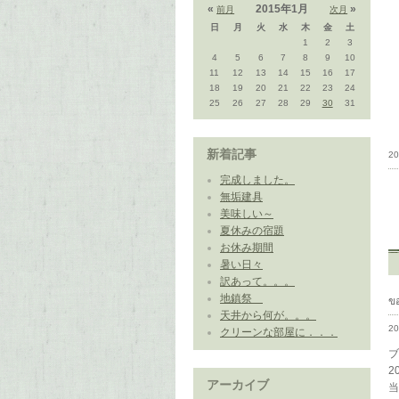
«
2015年1月
»
前月
次月
日
月
火
水
木
金
土
1
2
3
4
5
6
7
8
9
10
11
12
13
14
15
16
17
18
19
20
21
22
23
24
25
26
27
28
29
30
31
新着記事
20
完成しました。
無垢建具
美味しい～
夏休みの宿題
お休み期間
暑い日々
訳あって。。。
地鎮祭
ข
天井から何が。。。
2
クリーンな部屋に．．．
ブ
2
アーカイブ
当