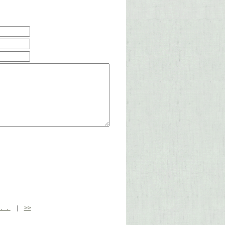
．．
|
>>