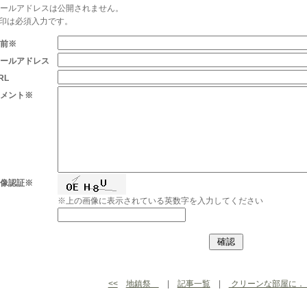
メールアドレスは公開されません。
※印は必須入力です。
名前※
メールアドレス
RL
コメント※
画像認証※
※上の画像に表示されている英数字を入力してください
<<
地鎮祭
|
記事一覧
|
クリーンな部屋に．