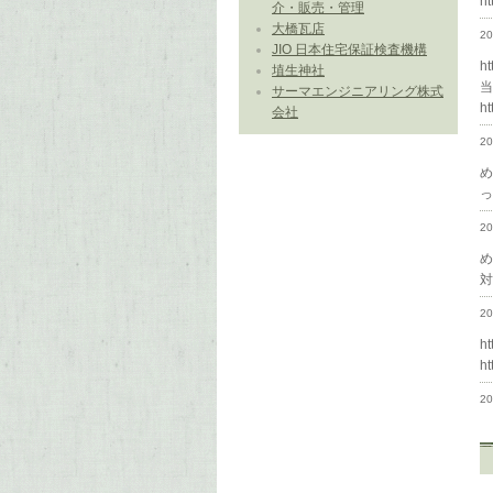
h
介・販売・管理
大橋瓦店
2
JIO 日本住宅保証検査機構
ht
埴生神社
サーマエンジニアリング株式
h
会社
2
2
2
h
h
2