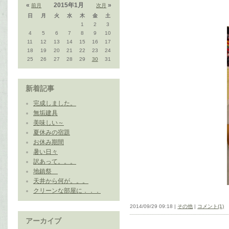
«
2015年1月
»
前月
次月
日
月
火
水
木
金
土
1
2
3
4
5
6
7
8
9
10
11
12
13
14
15
16
17
18
19
20
21
22
23
24
25
26
27
28
29
30
31
新着記事
完成しました。
無垢建具
美味しい～
夏休みの宿題
お休み期間
暑い日々
訳あって。。。
地鎮祭
天井から何が。。。
クリーンな部屋に．．．
2014/09/29 09:18 |
その他
|
コメント(1)
アーカイブ