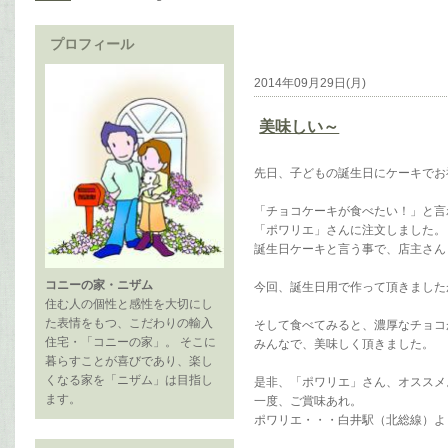
プロフィール
2014年09月29日(月)
美味しい～
先日、子どもの誕生日にケーキでお
「チョコケーキが食べたい！」と言
「ポワリエ」さんに注文しました。
誕生日ケーキと言う事で、店主さん
コニーの家・ニザム
今回、誕生日用で作って頂きまし
住む人の個性と感性を大切にし
た表情をもつ、こだわりの輸入
そして食べてみると、濃厚なチョコ
住宅・「コニーの家」。 そこに
みんなで、美味しく頂きました。
暮らすことが喜びであり、楽し
くなる家を「ニザム」は目指し
是非、「ポワリエ」さん、オススメ
ます。
一度、ご賞味あれ。
ポワリエ・・・白井駅（北総線）よ