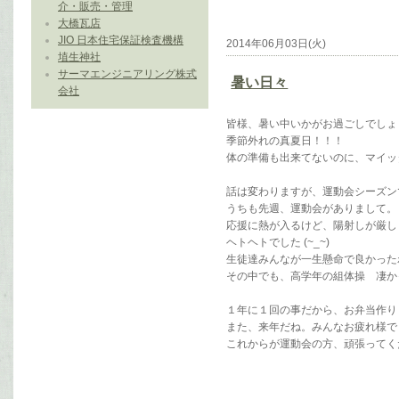
介・販売・管理
大橋瓦店
JIO 日本住宅保証検査機構
2014年06月03日(火)
埴生神社
サーマエンジニアリング株式
暑い日々
会社
皆様、暑い中いかがお過ごしでしょ
季節外れの真夏日！！！
体の準備も出来てないのに、マイッタ (
話は変わりますが、運動会シーズン
うちも先週、運動会がありまして。
応援に熱が入るけど、陽射しが厳し
ヘトヘトでした (~_~)
生徒達みんなが一生懸命で良かった
その中でも、高学年の組体操 凄か
１年に１回の事だから、お弁当作り
また、来年だね。みんなお疲れ様で
これからが運動会の方、頑張ってください