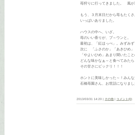
苺狩りに行ってきました。 風が冷た
もう、３月末日だから苺もたくさ
いっぱいありました。
ハウスの中へ、いざ。
苺のいい香りが、プ～ウンと。
最初は、「紅ほっぺ」。みずみず
次に 「ふさのか」「あきひめ」
「やよいひめ」あまり聞いたこと
どんな味かなぁ～と食べてみた
その甘さにビックリ！！！
ホントに美味しかった～！みんな大
石橋苺園さん、お世話になりまし
2013/03/31 14:20 |
その他
|
コメント(0)