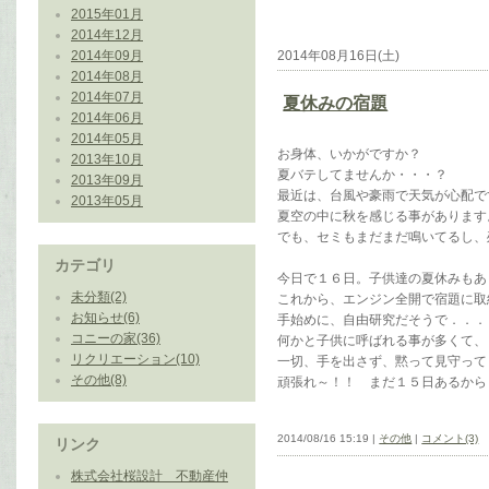
2015年01月
2014年12月
2014年09月
2014年08月16日(土)
2014年08月
2014年07月
夏休みの宿題
2014年06月
2014年05月
お身体、いかがですか？
2013年10月
夏バテしてませんか・・・？
2013年09月
最近は、台風や豪雨で天気が心配で
2013年05月
夏空の中に秋を感じる事があります
でも、セミもまだまだ鳴いてるし、
カテゴリ
今日で１６日。子供達の夏休みもあ
未分類(2)
これから、エンジン全開で宿題に取
お知らせ(6)
手始めに、自由研究だそうで．．．
コニーの家(36)
何かと子供に呼ばれる事が多くて、
リクリエーション(10)
一切、手を出さず、黙って見守って
その他(8)
頑張れ～！！ まだ１５日あるから
2014/08/16 15:19 |
その他
|
コメント(3)
リンク
株式会社桜設計 不動産仲