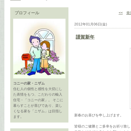
プロフィール
<<
発
2012年01月06日(金)
謹賀新年
コニーの家・ニザム
住む人の個性と感性を大切にし
た表情をもつ、こだわりの輸入
住宅・「コニーの家」。 そこに
暮らすことが喜びであり、楽し
くなる家を「ニザム」は目指し
新春のお喜びを申し上げます。
ます。
皆様のご健勝とご多幸をお祈り致し