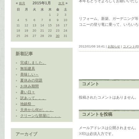
本年もどうぞよろしくお願いいたし
«
2015年1月
»
前月
次月
日
月
火
水
木
金
土
1
2
3
リフォーム、新築、ガーデニング等
4
5
6
7
8
9
10
コニーの登り竜に乗って、いろいろ
11
12
13
14
15
16
17
18
19
20
21
22
23
24
25
26
27
28
29
30
31
2012/01/06 16:41 |
お知らせ
|
コメント(0
新着記事
完成しました。
無垢建具
美味しい～
夏休みの宿題
コメント
お休み期間
暑い日々
投稿されたコメントはありません。
訳あって。。。
地鎮祭
天井から何が。。。
コメントを投稿
クリーンな部屋に．．．
メールアドレスは公開されません。
アーカイブ
※印は必須入力です。