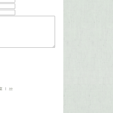
空
|
>>