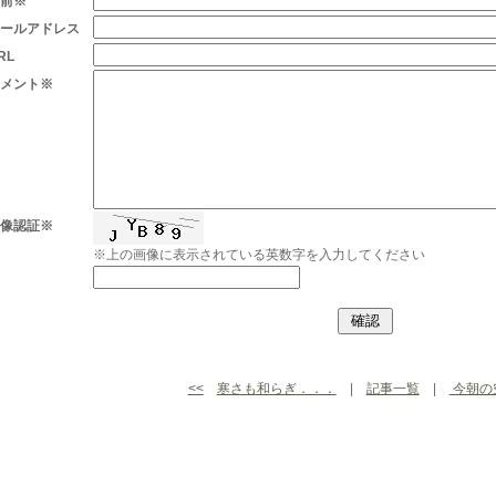
名前※
メールアドレス
RL
コメント※
画像認証※
※上の画像に表示されている英数字を入力してください
<<
寒さも和らぎ．．．
|
記事一覧
|
今朝の