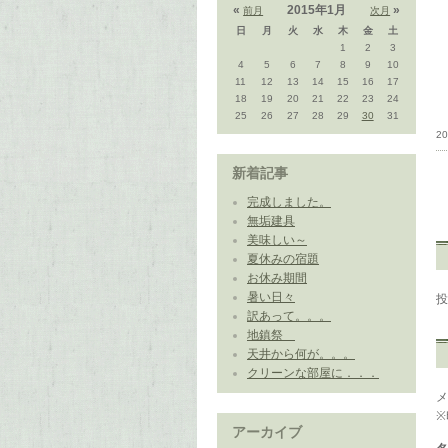
«
2015年1月
»
前月
次月
日
月
火
水
木
金
土
1
2
3
4
5
6
7
8
9
10
11
12
13
14
15
16
17
18
19
20
21
22
23
24
25
26
27
28
29
30
31
20
新着記事
完成しました。
無垢建具
美味しい～
夏休みの宿題
お休み期間
暑い日々
訳あって。。。
地鎮祭
天井から何が。。。
クリーンな部屋に．．．
アーカイブ