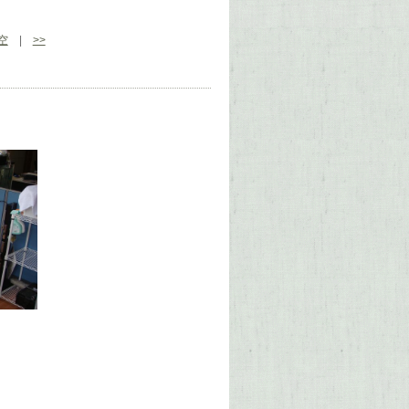
空
|
>>