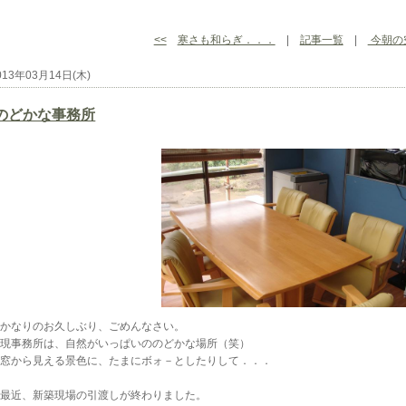
<<
寒さも和らぎ．．．
|
記事一覧
|
今朝の
013年03月14日(木)
のどかな事務所
かなりのお久しぶり、ごめんなさい。
現事務所は、自然がいっぱいののどかな場所（笑）
窓から見える景色に、たまにボォ－としたりして．．．
最近、新築現場の引渡しが終わりました。