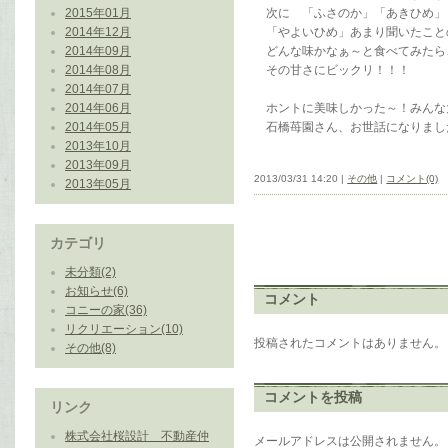
2015年01月
次に 「ふさのか」「あきひめ」
2014年12月
「やよいひめ」あまり聞いたこと
2014年09月
どんな味かなぁ～と食べてみた
2014年08月
その甘さにビックリ！！！
2014年07月
2014年06月
ホントに美味しかった～！みんな大
2014年05月
石橋苺園さん、お世話になりまし
2013年10月
2013年09月
2013/03/31 14:20 |
その他
|
コメント(0)
2013年05月
カテゴリ
未分類(2)
お知らせ(6)
コメント
コニーの家(36)
リクリエーション(10)
投稿されたコメントはありません。
その他(8)
コメントを投稿
リンク
株式会社桜設計 不動産仲
メールアドレスは公開されません。