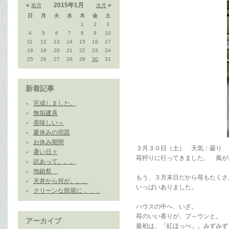
«
2015年1月
»
前月
次月
日
月
火
水
木
金
土
1
2
3
4
5
6
7
8
9
10
11
12
13
14
15
16
17
18
19
20
21
22
23
24
25
26
27
28
29
30
31
新着記事
完成しました。
無垢建具
美味しい～
夏休みの宿題
お休み期間
３月３０日（土） 天気：曇り
暑い日々
苺狩りに行ってきました。 風が冷た
訳あって。。。
地鎮祭
もう、３月末日だから苺もたくさ
天井から何が。。。
いっぱいありました。
クリーンな部屋に．．．
ハウスの中へ、いざ。
苺のいい香りが、プ～ウンと。
アーカイブ
最初は、「紅ほっぺ」。みずみず