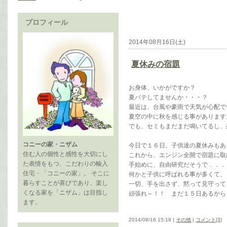
プロフィール
2014年08月16日(土)
夏休みの宿題
お身体、いかがですか？
夏バテしてませんか・・・？
最近は、台風や豪雨で天気が心配で
夏空の中に秋を感じる事があります
でも、セミもまだまだ鳴いてるし、
コニーの家・ニザム
今日で１６日。子供達の夏休みもあ
住む人の個性と感性を大切にし
これから、エンジン全開で宿題に取
た表情をもつ、こだわりの輸入
手始めに、自由研究だそうで．．．
住宅・「コニーの家」。 そこに
何かと子供に呼ばれる事が多くて、
暮らすことが喜びであり、楽し
一切、手を出さず、黙って見守って
くなる家を「ニザム」は目指し
頑張れ～！！ まだ１５日あるから
ます。
2014/08/16 15:19 |
その他
|
コメント(3)