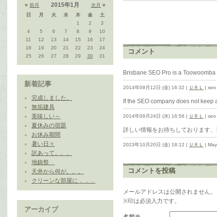
«
2015年1月
»
前月
次月
日
月
火
水
木
金
土
1
2
3
4
5
6
7
8
9
10
11
12
13
14
15
16
17
18
19
20
21
22
23
24
コメント
25
26
27
28
29
30
31
Brisbane SEO Pro is a Toowoomba 
新着記事
2014年09月12日 (金) 16:32 |
ＵＲＬ
| seo
完成しました。
If the SEO company does not keep a 
無垢建具
美味しい～
2014年09月24日 (水) 16:56 |
ＵＲＬ
| seo
夏休みの宿題
詳しい情報をお待ちしております、
お休み期間
暑い日々
2023年10月20日 (金) 18:12 |
ＵＲＬ
| Ma
訳あって。。。
地鎮祭
コメントを投稿
天井から何が。。。
クリーンな部屋に．．．
メールアドレスは公開されません。
※印は必須入力です。
アーカイブ