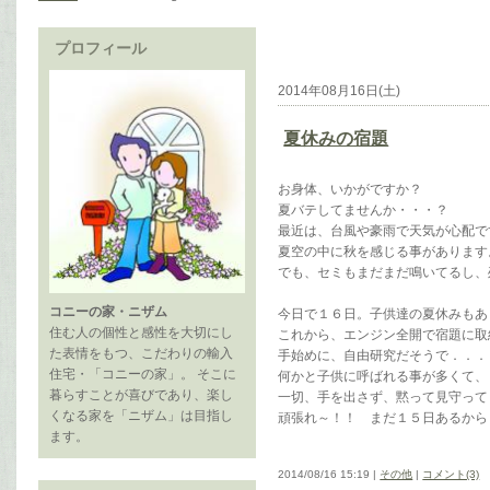
プロフィール
2014年08月16日(土)
夏休みの宿題
お身体、いかがですか？
夏バテしてませんか・・・？
最近は、台風や豪雨で天気が心配で
夏空の中に秋を感じる事があります
でも、セミもまだまだ鳴いてるし、
コニーの家・ニザム
今日で１６日。子供達の夏休みもあ
住む人の個性と感性を大切にし
これから、エンジン全開で宿題に取
た表情をもつ、こだわりの輸入
手始めに、自由研究だそうで．．．
住宅・「コニーの家」。 そこに
何かと子供に呼ばれる事が多くて、
暮らすことが喜びであり、楽し
一切、手を出さず、黙って見守って
くなる家を「ニザム」は目指し
頑張れ～！！ まだ１５日あるから
ます。
2014/08/16 15:19 |
その他
|
コメント(3)