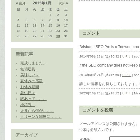
«
2015年1月
»
前月
次月
日
月
火
水
木
金
土
1
2
3
4
5
6
7
8
9
10
11
12
13
14
15
16
17
18
19
20
21
22
23
24
コメント
25
26
27
28
29
30
31
Brisbane SEO Pro is a Toowoomba 
新着記事
2014年09月12日 (金) 16:32 |
ＵＲＬ
| seo
完成しました。
If the SEO company does not keep a 
無垢建具
美味しい～
2014年09月24日 (水) 16:56 |
ＵＲＬ
| seo
夏休みの宿題
詳しい情報をお待ちしております、
お休み期間
暑い日々
2023年10月20日 (金) 18:12 |
ＵＲＬ
| Ma
訳あって。。。
地鎮祭
コメントを投稿
天井から何が。。。
クリーンな部屋に．．．
メールアドレスは公開されません。
※印は必須入力です。
アーカイブ