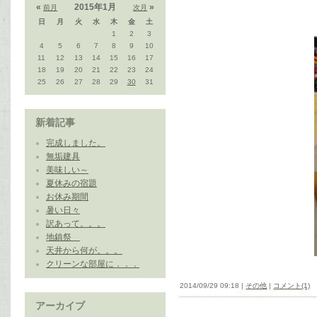
«
2015年1月
»
前月
次月
日
月
火
水
木
金
土
1
2
3
4
5
6
7
8
9
10
11
12
13
14
15
16
17
18
19
20
21
22
23
24
25
26
27
28
29
30
31
新着記事
完成しました。
無垢建具
美味しい～
夏休みの宿題
お休み期間
暑い日々
訳あって。。。
地鎮祭
天井から何が。。。
クリーンな部屋に．．．
2014/09/29 09:18 |
その他
|
コメント(1)
アーカイブ