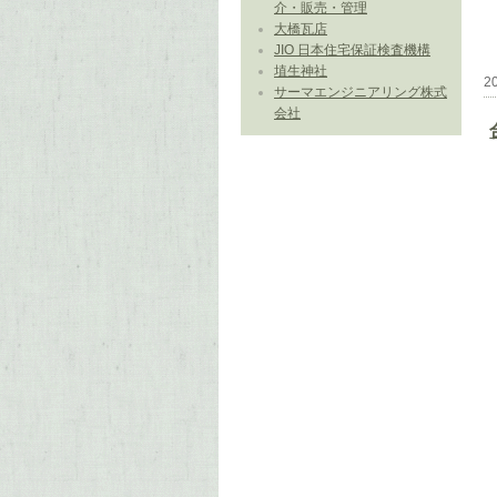
介・販売・管理
大橋瓦店
JIO 日本住宅保証検査機構
埴生神社
2
サーマエンジニアリング株式
会社