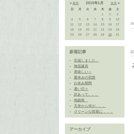
«
2015年1月
»
前月
次月
日
月
火
水
木
金
土
1
2
3
4
5
6
7
8
9
10
20
11
12
13
14
15
16
17
18
19
20
21
22
23
24
25
26
27
28
29
30
31
新着記事
2
完成しました。
無垢建具
美味しい～
夏休みの宿題
お休み期間
暑い日々
訳あって。。。
地鎮祭
天井から何が。。。
クリーンな部屋に．．．
アーカイブ