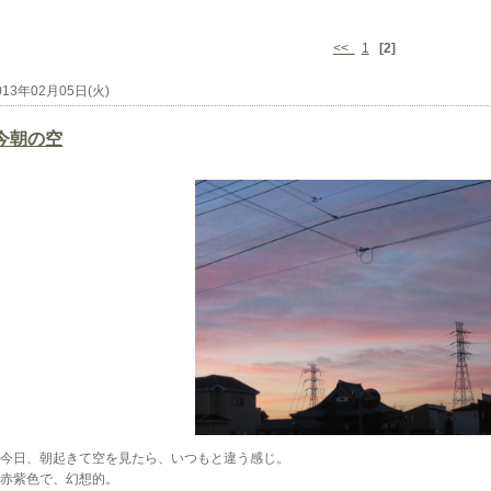
<<
1
[2]
013年02月05日(火)
今朝の空
今日、朝起きて空を見たら、いつもと違う感じ。
赤紫色で、幻想的。