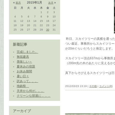
«
2015年1月
»
前月
次月
日
月
火
水
木
金
土
1
2
3
4
5
6
7
8
9
10
11
12
13
14
15
16
17
18
19
20
21
22
23
24
25
26
27
28
29
30
31
昨日、スカイツリーの真横を通った
つい最近、事務所からスカイツリー
新着記事
が20mぐらいだろうと推定します。
完成しました。
無垢建具
スカイツリー頂点637mから事務所
美味しい～
（200m先の木のあたりに見えるか
夏休みの宿題
お休み期間
真下からそびえるスカイツリーは圧
暑い日々
訳あって。。。
地鎮祭
2012/03/23 13:19 |
その他
|
コメント(0)
天井から何が。。。
クリーンな部屋に．．．
アーカイブ