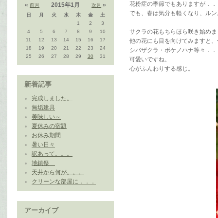
花粉症の季節でもありますが．．．(
«
2015年1月
»
前月
次月
でも、春は気分も軽くなり、ルン
日
月
火
水
木
金
土
1
2
3
サクラの花もちらほら咲き始めま
4
5
6
7
8
9
10
11
12
13
14
15
16
17
他の花にも目を向けてみますと、
18
19
20
21
22
23
24
シバザクラ・ボケノハナ等々．．
25
26
27
28
29
30
31
可愛いですね。
心がふんわりする感じ。
新着記事
完成しました。
無垢建具
美味しい～
夏休みの宿題
お休み期間
暑い日々
訳あって。。。
地鎮祭
天井から何が。。。
クリーンな部屋に．．．
アーカイブ