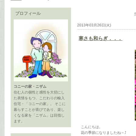
プロフィール
2013年03月26日(火)
寒さも和らぎ．．．
コニーの家・ニザム
住む人の個性と感性を大切にし
た表情をもつ、こだわりの輸入
住宅・「コニーの家」。 そこに
暮らすことが喜びであり、楽し
くなる家を「ニザム」は目指し
ます。
こんにちは。
花の季節になりましたね～⤴